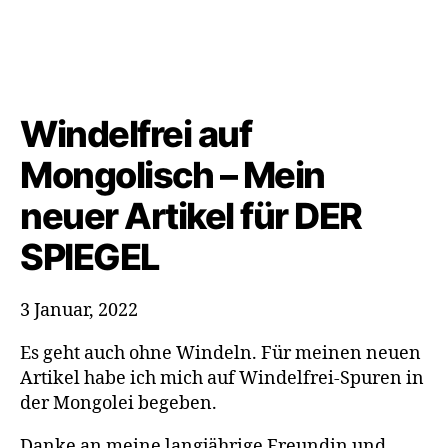
Windelfrei
auf
Mongolisch
–
Mein
neuer
Windelfrei auf
Artikel
für
Mongolisch – Mein
DER
SPIEGEL
neuer Artikel für DER
SPIEGEL
3 Januar, 2022
Es geht auch ohne Windeln. Für meinen neuen
Artikel habe ich mich auf Windelfrei-Spuren in
der Mongolei begeben.
Danke an meine langjährige Freundin und