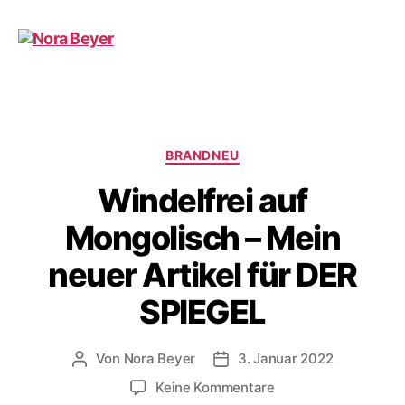
Nora
Beyer
Kategorien
BRANDNEU
Windelfrei auf
Mongolisch – Mein
neuer Artikel für DER
SPIEGEL
Von
Nora Beyer
3. Januar 2022
Beitragsautor
Beitragsdatum
zu
Keine Kommentare