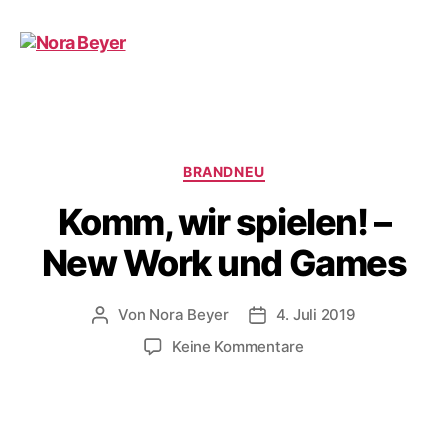
Nora
Beyer
Kategorien
BRANDNEU
Komm, wir spielen! –
New Work und Games
Von
Nora Beyer
4. Juli 2019
Beitragsautor
Beitragsdatum
zu
Keine Kommentare
Komm,
wir
spielen!
–