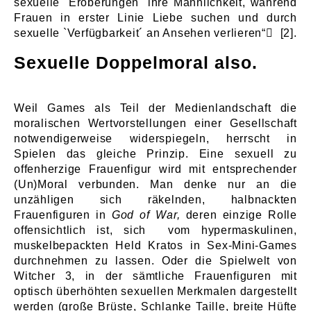
sexuelle `Eroberungen´ ihre Männlichkeit, während
Frauen in erster Linie Liebe suchen und durch
sexuelle `Verfügbarkeit´ an Ansehen verlieren“
[2]
.
Sexuelle Doppelmoral also.
Weil Games als Teil der Medienlandschaft die
moralischen Wertvorstellungen einer Gesellschaft
notwendigerweise widerspiegeln, herrscht in
Spielen das gleiche Prinzip. Eine sexuell zu
offenherzige Frauenfigur wird mit entsprechender
(Un)Moral verbunden. Man denke nur an die
unzähligen sich räkelnden, halbnackten
Frauenfiguren in
God of War,
deren einzige Rolle
offensichtlich ist, sich vom hypermaskulinen,
muskelbepackten Held Kratos in Sex-Mini-Games
durchnehmen zu lassen. Oder die Spielwelt von
Witcher 3, in der sämtliche Frauenfiguren mit
optisch überhöhten sexuellen Merkmalen dargestellt
werden (große Brüste, Schlanke Taille, breite Hüfte