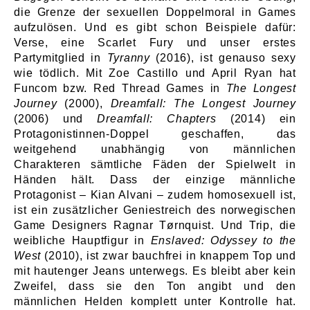
die Grenze der sexuellen Doppelmoral in Games
aufzulösen. Und es gibt schon Beispiele dafür:
Verse, eine Scarlet Fury und unser erstes
Partymitglied in
Tyranny
(2016), ist genauso sexy
wie tödlich. Mit Zoe Castillo und April Ryan hat
Funcom bzw. Red Thread Games in
The Longest
Journey
(2000),
Dreamfall: The Longest Journey
(2006) und
Dreamfall: Chapters
(2014) ein
Protagonistinnen-Doppel geschaffen, das
weitgehend unabhängig von männlichen
Charakteren sämtliche Fäden der Spielwelt in
Händen hält. Dass der einzige männliche
Protagonist – Kian Alvani – zudem homosexuell ist,
ist ein zusätzlicher Geniestreich des norwegischen
Game Designers Ragnar Tørnquist. Und Trip, die
weibliche Hauptfigur in
Enslaved: Odyssey to the
West
(2010), ist zwar bauchfrei in knappem Top und
mit hautenger Jeans unterwegs. Es bleibt aber kein
Zweifel, dass sie den Ton angibt und den
männlichen Helden komplett unter Kontrolle hat.