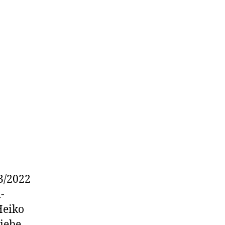
 3/2022
-
Heiko
liebe