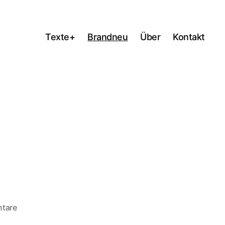
Texte+
Brandneu
Über
Kontakt
zu
tare
Vollfreude