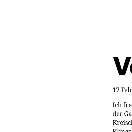
V
17 Feb
Ich fr
der Ga
Kreisc
Klinge