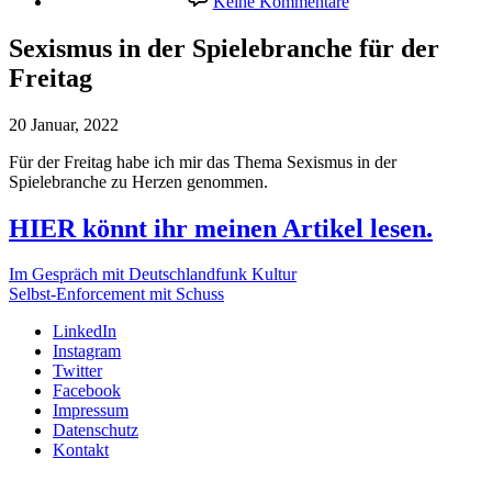
Keine Kommentare
Sexismus
in
Sexismus in der Spielebranche für der
der
Freitag
Spielebranche
für
der
20 Januar, 2022
Freitag
Für der Freitag habe ich mir das Thema Sexismus in der
Spielebranche zu Herzen genommen.
HIER könnt ihr meinen Artikel lesen.
Im Gespräch mit Deutschlandfunk Kultur
Selbst-Enforcement mit Schuss
LinkedIn
Instagram
Twitter
Facebook
Impressum
Datenschutz
Kontakt