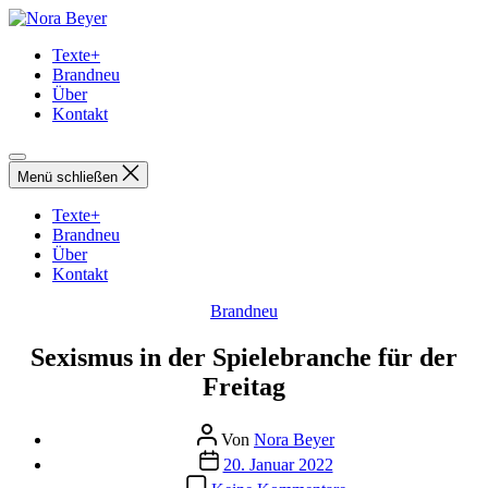
Direkt
Nora
zum
Beyer
Texte+
Inhalt
Brandneu
wechseln
Über
Kontakt
Menü schließen
Texte+
Brandneu
Über
Kontakt
Kategorien
Brandneu
Sexismus in der Spielebranche für der
Freitag
Beitragsautor
Von
Nora Beyer
Beitragsdatum
20. Januar 2022
zu