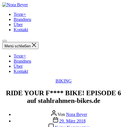
Direkt
Nora
zum
Beyer
Texte+
Inhalt
Brandneu
wechseln
Über
Kontakt
Menü schließen
Texte+
Brandneu
Über
Kontakt
Kategorien
BIKING
RIDE YOUR F**** BIKE! EPISODE 6
auf stahlrahmen-bikes.de
Beitragsautor
Von
Nora Beyer
Beitragsdatum
29. März 2018
zu