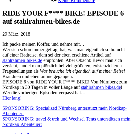
Keine Kommentare
RIDE
YOUR
RIDE YOUR F**** BIKE! EPISODE 6
F****
auf stahlrahmen-bikes.de
BIKE!
EPISODE
6
29 März, 2018
auf
stahlrahmen-
Ich packe meinen Koffer, und nehme mit…
bikes.de
Wer sich schon immer gefragt hat, was man eigentlich so braucht
auf einer Radreise, dem sei der eben erschiene Artikel auf
stahlrahmen-bikes.de
empfohlen. Aber Obacht: Bevor man sich
versieht, landet man plötzlich bei viel größeren, existenzielleren
Fragestellungen als
Was brauche ich eigentlich auf meiner Reise!
Brandneu und eben online gegangen:
EPISODE 6 von RIDE YOUR F**** BIKE! Von Nürnberg zum
Nordkap in 30 Tagen in voller Länge auf
stahlrahmen-bikes.de
!
Wer die vorherigen Episoden verpasst hat…
Hier lang!
SPONSORING: Specialized Nürnberg unterstützt mein Nordkap-
Abenteuer!
SPONSORING: travel & trek und Wechsel Tents unterstützen mein
Nordkap-Abenteuer!