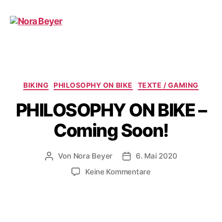
Nora
Beyer
Kategorien
BIKING
PHILOSOPHY ON BIKE
TEXTE / GAMING
PHILOSOPHY ON BIKE –
Coming Soon!
Von
Nora Beyer
6. Mai 2020
Beitragsautor
Beitragsdatum
zu
Keine Kommentare
PHILOSOPHY
ON
BIKE
–