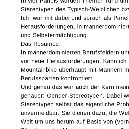
In vier Panels wurden Themen rund um
Stereotypen des Typisch-Weiblichen bz
Ich war mit dabei und sprach als Pane
Herausforderungen, in männerdominierte
und Selbstermächtigung.
Das Resümee:
In männerdominierten Berufsfeldern unt
vor neue Herausforderungen. Kann ich
Mountainbike überhaupt mit Männern mi
Berufssparten konfrontiert.
Und genau das war auch der Kern meines
genauer: Gender-Stereotypen. Dabei wur
Stereotypen selbst das eigentliche Pr
unvermeidbar. Sie dienen dazu, die Welt
Welt um uns herum auf Basis von (verm