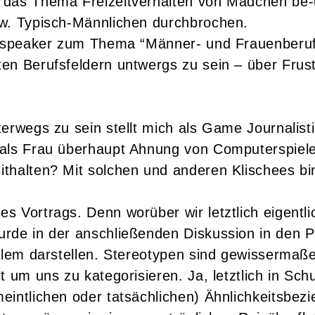
 das Thema Freizeitverhalten von Mädchen be-
w. Typisch-Männlichen durchbrochen.
lspeaker zum Thema “Männer- und Frauenberufe
n Berufsfeldern untwergs zu sein – über Frust
erwegs zu sein stellt mich als Game Journalist
 als Frau überhaupt Ahnung von Computerspiel
thalten? Mit solchen und anderen Klischees bin
 Vortrags. Denn worüber wir letztlich eigentl
de in der anschließenden Diskussion in den Pan
oblem darstellen. Stereotypen sind gewissermaß
 um uns zu kategorisieren. Ja, letztlich in Sch
eintlichen oder tatsächlichen) Ähnlichkeitsbe