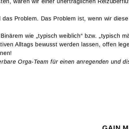
sten, wären wir einer unerträglichen Reizüberfl
nd das Problem. Das Problem ist, wenn wir dies
inärem wie „typisch weiblich“ bzw. „typisch m
iven Alltags bewusst werden lassen, offen legen
nnen!
rbare Orga-Team für einen anregenden und dis
GAIN Ma