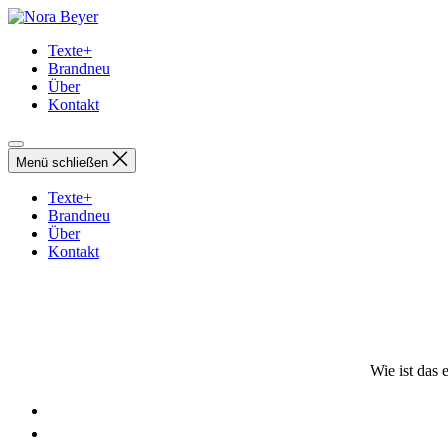
Direkt
Nora
zum
Beyer
Texte+
Inhalt
Brandneu
wechseln
Über
Kontakt
Menü schließen
Texte+
Brandneu
Über
Kontakt
Wie ist das 