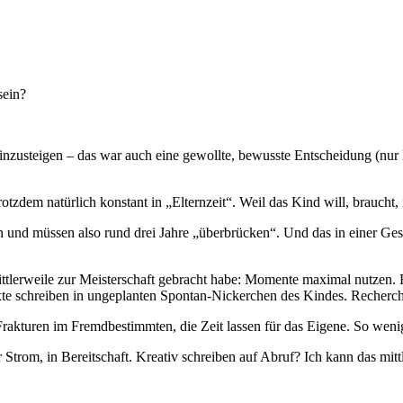
sein?
inzusteigen – das war auch eine gewollte, bewusste Entscheidung (nur B
zdem natürlich konstant in „Elternzeit“. Weil das Kind will, braucht,
nd müssen also rund drei Jahre „überbrücken“. Und das in einer Gesell
mittlerweile zur Meisterschaft gebracht habe: Momente maximal nutzen
te schreiben in ungeplanten Spontan-Nickerchen des Kindes. Recher
kturen im Fremdbestimmten, die Zeit lassen für das Eigene. So wenig 
 Strom, in Bereitschaft. Kreativ schreiben auf Abruf? Ich kann das mit