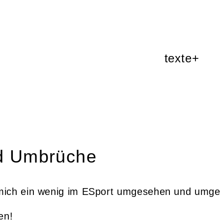
texte+
nd Umbrüche
mich ein wenig im ESport umgesehen und umge
en!