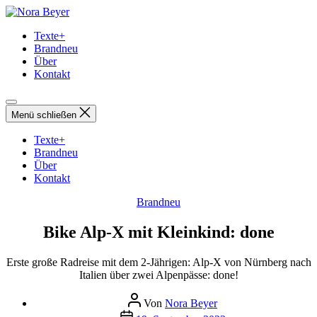
Direkt
Nora
zum
Beyer
Texte+
Inhalt
Brandneu
wechseln
Über
Kontakt
Menü schließen
Texte+
Brandneu
Über
Kontakt
Kategorien
Brandneu
Bike Alp-X mit Kleinkind: done
Erste große Radreise mit dem 2-Jährigen: Alp-X von Nürnberg nach
Italien über zwei Alpenpässe: done!
Beitragsautor
Von
Nora Beyer
Beitragsdatum