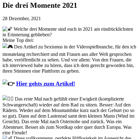
drei
Die drei Momente 2021
Momente
2021
28 Dezember, 2021
Welche drei Momente sind euch in 2021 am eindrücklichsten
in Erinnerung geblieben?
Meine Top drei:
Den Artikel zu Sexismus in der Videospielbranche, für den ich
monatelang recherchiert und mit Frauen aus aller Welt gesprochen
habe, veröffentlicht zu sehen. Und vor allem: Von den Frauen, die
ich interviewed habe zu hören, dass ich dem gerecht geworden bin,
ihren Stimmen eine Plattform zu geben.
Hier gehts zum Artikel!
Das erste Mal nach gefühlt einer Ewigkeit (komplizierte
Schwangerschaft) wieder auf dem Rad zu sitzen. Besser: Auf den
Rädern. Wieder auf dem Mountainbike kurz nach der Geburt (so so
so gut). Dann auf dem Lastenrad samt dem kleinen Mann (Wind im
Gesicht). Das erste Mal nach Osternohe und zurück. Was ein
Abenteuer. Besser als zum Nordkap oder quer durch Europa. Was
eine Freude!
Diese vollkommene, perfekte Hilflosigkeit im Angesicht des