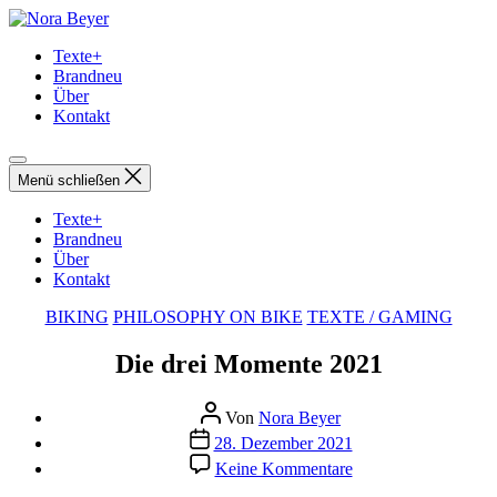
Direkt
Nora
zum
Beyer
Texte+
Inhalt
Brandneu
wechseln
Über
Kontakt
Menü schließen
Texte+
Brandneu
Über
Kontakt
Kategorien
BIKING
PHILOSOPHY ON BIKE
TEXTE / GAMING
Die drei Momente 2021
Beitragsautor
Von
Nora Beyer
Beitragsdatum
28. Dezember 2021
zu
Keine Kommentare
Die