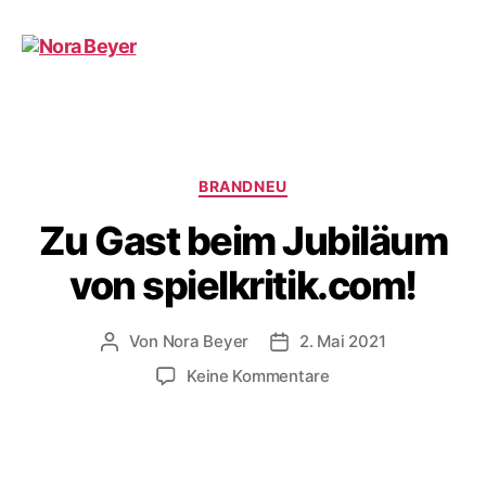
Nora
Beyer
Kategorien
BRANDNEU
Zu Gast beim Jubiläum
von spielkritik.com!
Von
Nora Beyer
2. Mai 2021
Beitragsautor
Beitragsdatum
zu
Keine Kommentare
Zu
Gast
beim
Jubiläum