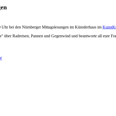
gen
 Uhr bei den Nürnberger Mittagslesungen im Künstlerhaus im
KunstKu
s“ über Radreisen, Pannen und Gegenwind und beantworte all eure Fr
RW