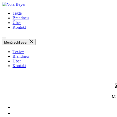
Direkt
Nora
zum
Beyer
Texte+
Inhalt
Brandneu
wechseln
Über
Kontakt
Menü schließen
Texte+
Brandneu
Über
Kontakt
Mo