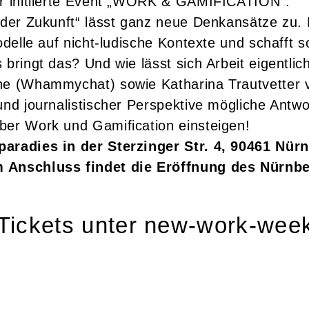
ir initiierte Event „WORK & GAMIFICATION“:
 der Zukunft“ lässt ganz neue Denkansätze zu. 
Modelle auf nicht-ludische Kontexte und schaf
bringt das? Und wie lässt sich Arbeit eigentlic
tne (Whammychat) sowie Katharina Trautvetter
und journalistischer Perspektive mögliche Antw
ber Work und Gamification einsteigen!
aradies in der Sterzinger Str. 4, 90461 Nürn
 Anschluss findet die Eröffnung des Nürnberg
 Tickets unter
new-work-wee