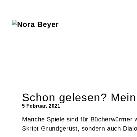
Nora
Beyer
Schon gelesen? Mein 
5 Februar, 2021
Manche Spiele sind für Bücherwürmer wa
Skript-Grundgerüst, sondern auch Dial