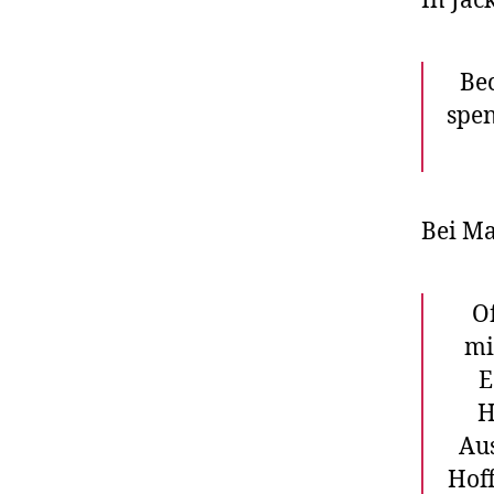
In Jac
Be
spen
Bei Ma
Of
mi
E
H
Aus
Hof