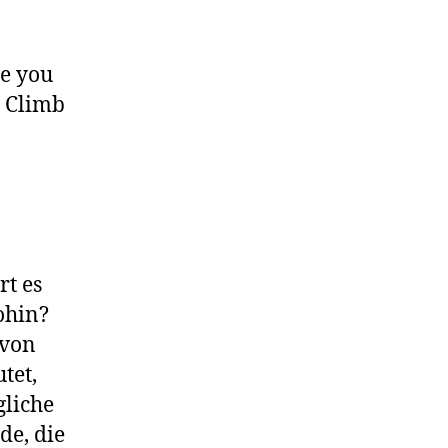
me you
. Climb
rt es
ohin?
 von
tet,
gliche
e, die