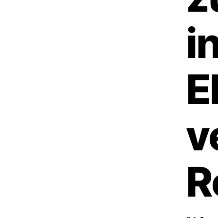
i
E
v
R