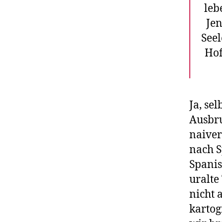
leb
Jen
Seel
Hof
Ja, se
Ausbr
naiver
nach 
Spanis
uralte
nicht 
kartog