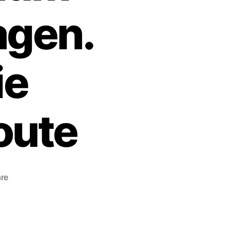
agen.
ie
oute
zu
re
RIDE
YOUR
F*****
BIKE!