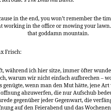
k Kerouac´s
The Dharma Bums:
cause in the end, you won’t remember the ti
t working in the office or mowing your lawn
that goddamn mountain.
x Frisch:
t, während ich hier sitze, immer öfter wunde
ch, warum wir nicht einfach aufbrechen – w
s genügte, wenn man den Mut hätte, jene Art
offnung abzuwerfen, die nur Aufschub bedeu
rede gegenüber jeder Gegenwart, die verfän
fnung auf den Feierabend und das Wochenend