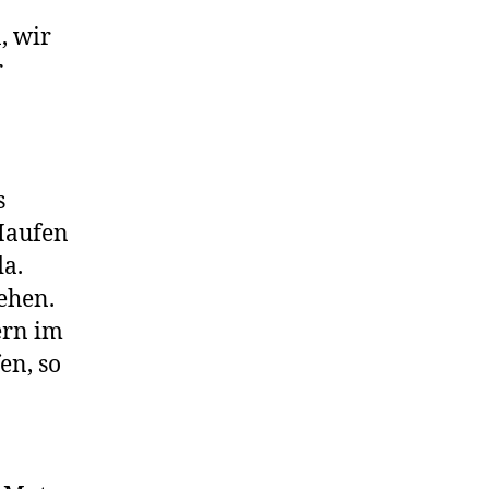
, wir
r
s
Haufen
da.
ehen.
ern im
en, so