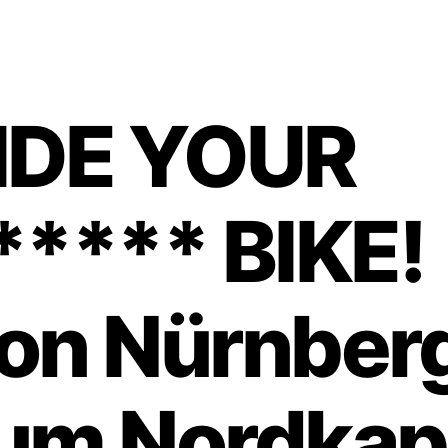
IDE YOUR
***** BIKE!
on Nürnber
um Nordkap