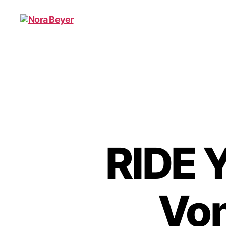
Nora
Beyer
RIDE 
Von