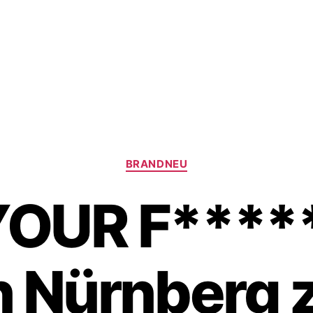
Kategorien
BRANDNEU
YOUR F*****
 Nürnberg