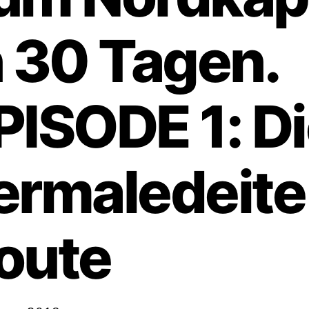
n 30 Tagen.
PISODE 1: D
ermaledeite
oute