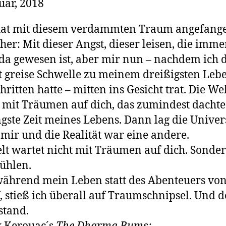
uar, 2018
hat mit diesem verdammten Traum angefang
her: Mit dieser Angst, dieser leisen, die imme
da gewesen ist, aber mir nun – nachdem ich 
t greise Schwelle zu meinem dreißigsten Leb
hritten hatte – mitten ins Gesicht trat. Die We
 mit Träumen auf dich, das zumindest dachte
ngste Zeit meines Lebens. Dann lag die Univer
 mir und die Realität war eine andere.
lt wartet nicht mit Träumen auf dich. Sonde
ühlen.
ährend mein Leben statt des Abenteuers von 
f, stieß ich überall auf Traumschnipsel. Und 
stand.