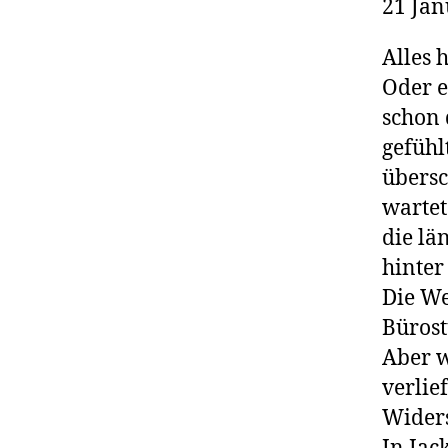
21 Jan
Alles 
Oder e
schon 
gefühl
übersc
wartet
die lä
hinter
Die We
Bürost
Aber w
verlie
Wider