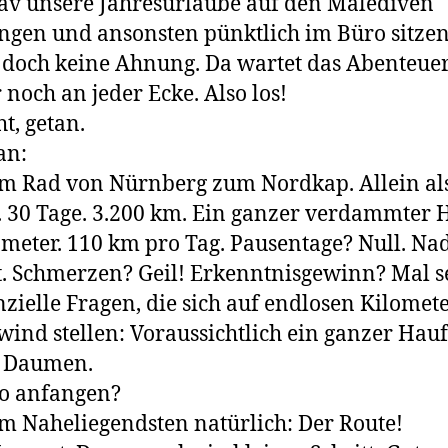
av unsere Jahresurlaube auf den Malediven
ngen und ansonsten pünktlich im Büro sitzen
doch keine Ahnung. Da wartet das Abenteue
noch an jeder Ecke. Also los!
t, getan.
an:
m Rad von Nürnberg zum Nordkap. Allein al
 30 Tage. 3.200 km. Ein ganzer verdammter 
eter. 110 km pro Tag. Pausentage? Null. Na
. Schmerzen? Geil! Erkenntnisgewinn? Mal s
nzielle Fragen, die sich auf endlosen Kilomet
ind stellen: Voraussichtlich ein ganzer Hauf
l Daumen.
o anfangen?
m Naheliegendsten natürlich: Der Route!