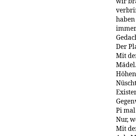
wir br
verbri
haben 
immer 
Gedach
Der Pl
Mit de
Mädel.
Höhenm
Nüscht
Existe
Gegenw
Pi ma
Nur, w
Mit de