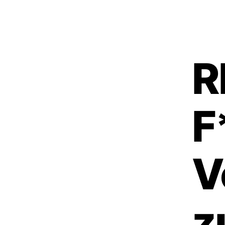
R
F
V
z