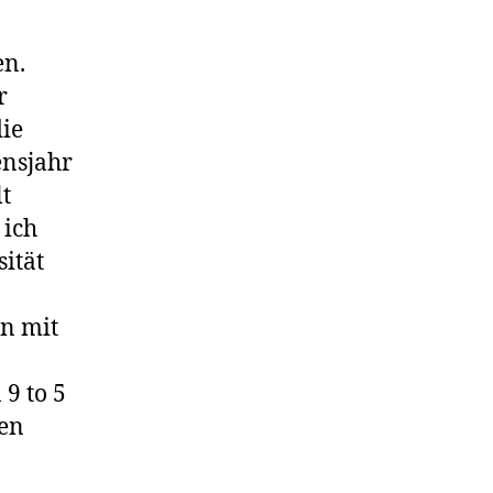
en.
r
die
ensjahr
lt
 ich
sität
rn mit
9 to 5
den