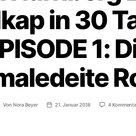
kap in 30 T
PISODE 1: D
maledeite R
Von
Nora Beyer
21. Januar 2018
4 Kommenta
eitragsautor
Beitragsdatum