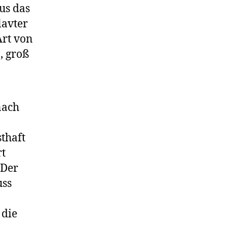
us das
lavter
Art von
, groß
nach
thaft
t
 Der
uss
 die