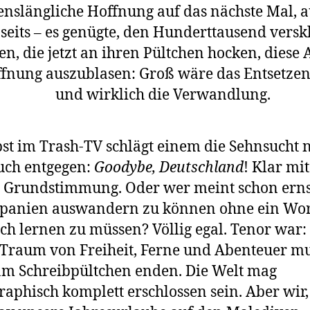
enslängliche Hoffnung auf das nächste Mal, a
seits – es genügte, den Hunderttausend versk
en, die jetzt an ihren Pültchen hocken, diese 
fnung auszublasen: Groß wäre das Entsetzen
und wirklich die Verwandlung.
lbst im Trash-TV schlägt einem die Sehnsucht 
uch entgegen:
Goodybe, Deutschland
! Klar mit
 Grundstimmung. Oder wer meint schon erns
Spanien auswandern zu können ohne ein Wor
ch lernen zu müssen? Völlig egal. Tenor war:
 Traum von Freiheit, Ferne und Abenteuer m
am Schreibpültchen enden. Die Welt mag
raphisch komplett erschlossen sein. Aber wir,