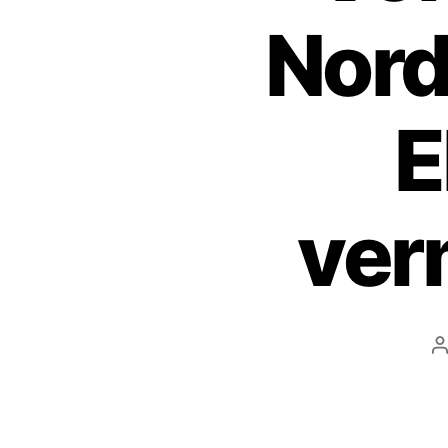
Nord
E
ver
B