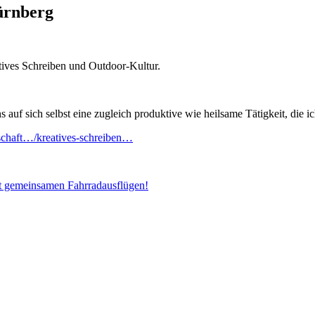
Kurse
ürnberg
2020
am
Bildungszentrum
Nürnberg
ves Schreiben und Outdoor-Kultur.
auf sich selbst eine zugleich produktive wie heilsame Tätigkeit, die ic
lschaft…/kreatives-schreiben…
it gemeinsamen Fahrradausflügen!