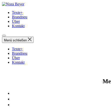
Direkt
Nora
zum
Beyer
Texte+
Inhalt
Brandneu
wechseln
Über
Kontakt
Menü schließen
Texte+
Brandneu
Über
Kontakt
Me