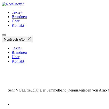
Direkt
Nora
zum
Beyer
Texte+
Inhalt
Brandneu
wechseln
Über
Kontakt
Menü schließen
Texte+
Brandneu
Über
Kontakt
Sehr VOLLfreudig! Der Sammelband, herausgegeben von Arno Gör