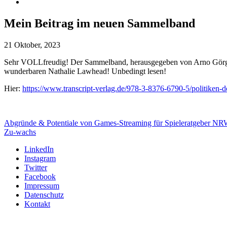
Mein Beitrag im neuen Sammelband
21 Oktober, 2023
Sehr VOLLfreudig! Der Sammelband, herausgegeben von Arno Görgen 
wunderbaren Nathalie Lawhead! Unbedingt lesen!
Hier:
https://www.transcript-verlag.de/978-3-8376-6790-5/politiken-d
Abgründe & Potentiale von Games-Streaming für Spieleratgeber N
Zu-wachs
LinkedIn
Instagram
Twitter
Facebook
Impressum
Datenschutz
Kontakt