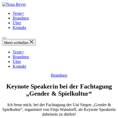
Direkt
Nora
zum
Beyer
Texte+
Inhalt
Brandneu
wechseln
Über
Kontakt
Menü schließen
Texte+
Brandneu
Über
Kontakt
Kategorien
Brandneu
Keynote Speakerin bei der Fachtagung
„Gender & Spielkultur“
Ich freue mich, bei der Fachtagung der Uni Siegen „Gender &
Spielkultur“, organisiert von Finja Walsdorff, als Keynote Speakerin
dabeisein zu dürfen!