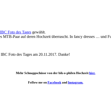
Foto
des
Tages
IBC Foto des Tages
gewählt.
s MTB-Paar auf deren Hochzeit überrascht. In fancy dresses … und Fu
 IBC Foto des Tages am 20.11.2017. Danke!
Mehr Schnappschüsse von der bik-o-philen Hochzeit
hier.
Follow me on
Facebook
and
Instagram.