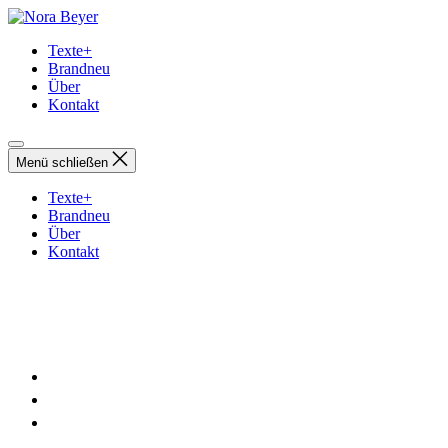
Direkt
Nora
zum
Beyer
Texte+
Inhalt
Brandneu
wechseln
Über
Kontakt
Menü schließen
Texte+
Brandneu
Über
Kontakt