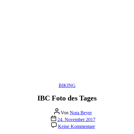
Kategorien
BIKING
IBC Foto des Tages
Beitragsautor
Von
Nora Beyer
Beitragsdatum
24. November 2017
zu
Keine Kommentare
IBC