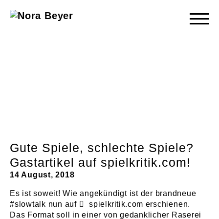
Nora
Beyer
Gute Spiele, schlechte Spiele?
Gastartikel auf spielkritik.com!
14 August, 2018
Es ist soweit! Wie angekündigt ist der brandneue
#slowtalk nun auf
spielkritik.com
erschienen.
Das Format soll in einer von gedanklicher Raserei