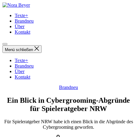
Direkt
Nora
zum
Beyer
Texte+
Inhalt
Brandneu
wechseln
Über
Kontakt
Menü schließen
Texte+
Brandneu
Über
Kontakt
Kategorien
Brandneu
Ein Blick in Cybergrooming-Abgründe
für Spieleratgeber NRW
Für Spieleratgeber NRW habe ich einen Blick in die Abgründe des
Cybergrooming geworfen.