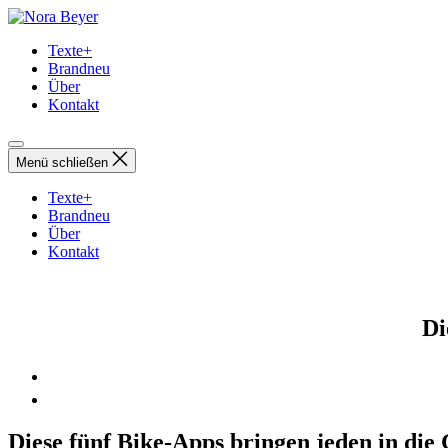
Direkt
Nora
zum
Beyer
Texte+
Inhalt
Brandneu
wechseln
Über
Kontakt
Menü schließen
Texte+
Brandneu
Über
Kontakt
Di
Diese fünf Bike-Apps bringen jeden in die