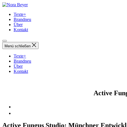
Direkt
Nora
zum
Beyer
Texte+
Inhalt
Brandneu
wechseln
Über
Kontakt
Menü schließen
Texte+
Brandneu
Über
Kontakt
Active Fun
Active Fungus Studio: Münchner Entwickle