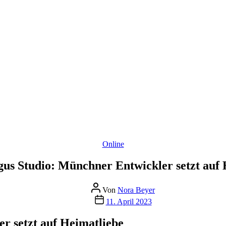
Kategorien
Online
gus Studio: Münchner Entwickler setzt auf 
Beitragsautor
Von
Nora Beyer
Beitragsdatum
11. April 2023
r setzt auf Heimatliebe