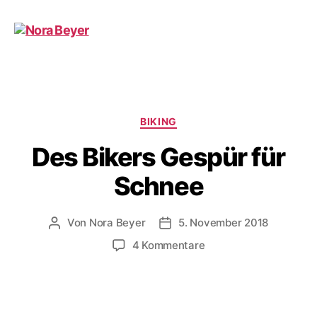
Nora
Beyer
Kategorien
BIKING
Des Bikers Gespür für
Schnee
Von
Nora Beyer
5. November 2018
Beitragsautor
Beitragsdatum
zu
4 Kommentare
Des
Bikers
Gespür
für