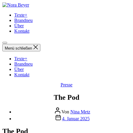
Direkt
Nora
zum
Beyer
Texte+
Inhalt
Brandneu
wechseln
Über
Kontakt
Menü schließen
Texte+
Brandneu
Über
Kontakt
Kategorien
Presse
The Pod
Beitragsautor
Von
Nina Metz
Beitragsdatum
4. Januar 2025
The Pod