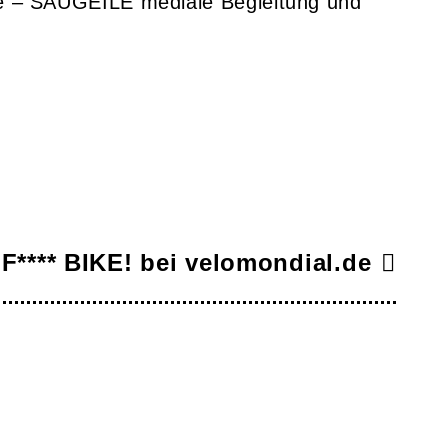
e – SAUGEILE mediale Begleitung und
**** BIKE! bei velomondial.de