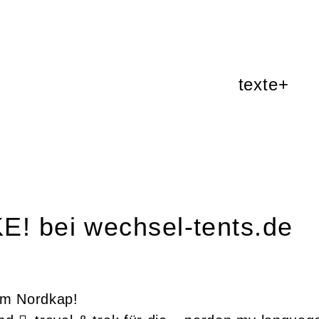
texte+
! bei wechsel-tents.de
am Nordkap!