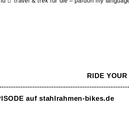
und
travel & trek
für die – pardon my languag
RIDE YOUR F
ISODE auf stahlrahmen-bikes.de