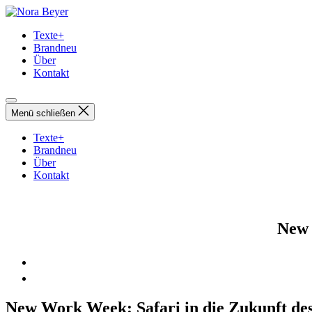
Direkt
Nora
zum
Beyer
Texte+
Inhalt
Brandneu
wechseln
Über
Kontakt
Menü schließen
Texte+
Brandneu
Über
Kontakt
New 
New Work Week: Safari in die Zukunft des