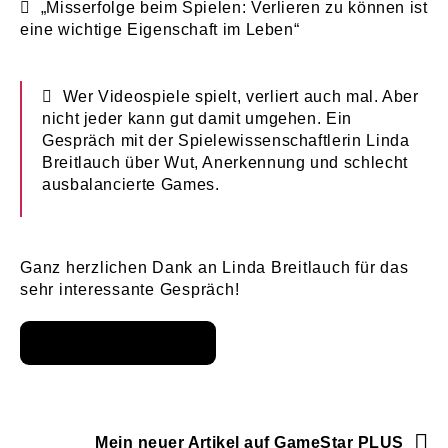
„Misserfolge beim Spielen: Verlieren zu können ist
eine wichtige Eigenschaft im Leben“
Wer Videospiele spielt, verliert auch mal. Aber
nicht jeder kann gut damit umgehen. Ein
Gespräch mit der Spielewissenschaftlerin Linda
Breitlauch über Wut, Anerkennung und schlecht
ausbalancierte Games.
Ganz herzlichen Dank an Linda Breitlauch für das
sehr interessante Gespräch!
Mein neuer Artikel auf GameStar PLUS