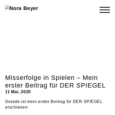
Nora
Beyer
Misserfolge in Spielen – Mein
erster Beitrag für DER SPIEGEL
11 Mai, 2020
Gerade ist mein erster Beitrag für DER SPIEGEL
erschienen: