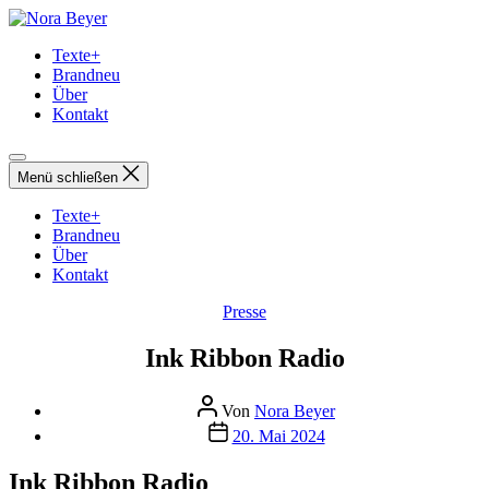
Direkt
Nora
zum
Beyer
Texte+
Inhalt
Brandneu
wechseln
Über
Kontakt
Menü schließen
Texte+
Brandneu
Über
Kontakt
Kategorien
Presse
Ink Ribbon Radio
Beitragsautor
Von
Nora Beyer
Beitragsdatum
20. Mai 2024
Ink Ribbon Radio