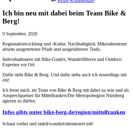
Keine Kommentare
Ich
bin
Ich bin neu mit dabei beim Team Bike &
neu
Berg!
mit
dabei
beim
9 September, 2020
Team
Bike
Regionalentwicklung und -Kultur, Nachhaltigkeit, Mikroabenteuer
&
abseits ausgetretener Pfade und ausgefahrener Trails.
Berg!
Individualtouren mit Bike-Guides, Wanderführern und Outdoor-
Experten vor Ort.
Dafür steht Bike & Berg. Und dafür stehe auch ich neuerdings mit
ein!
Ich freue mich, im Team von Bike & Berg mit dabei zu sein und als
Ansprechpartner für Mittelfranken/Die Metropolregion Nürnberg
agieren zu dürfen.
Infos gibts unter bike-berg.de/region/mittelfranken
Schaut vorbei und radelt/wandert/abenteuert mit!