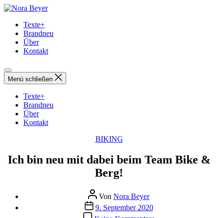
Direkt
Nora
zum
Beyer
Texte+
Inhalt
Brandneu
wechseln
Über
Kontakt
Menü schließen
Texte+
Brandneu
Über
Kontakt
Kategorien
BIKING
Ich bin neu mit dabei beim Team Bike &
Berg!
Beitragsautor
Von
Nora Beyer
Beitragsdatum
9. September 2020
zu