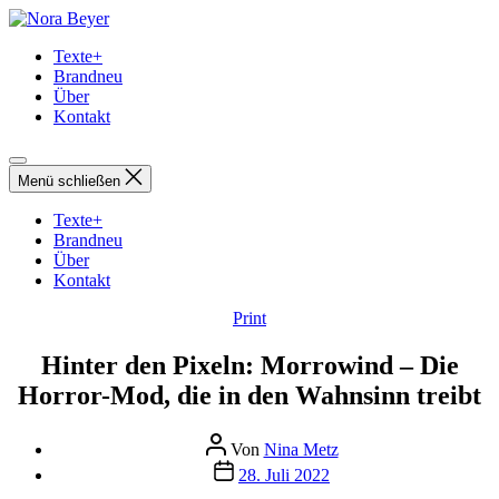
Direkt
Nora
zum
Beyer
Texte+
Inhalt
Brandneu
wechseln
Über
Kontakt
Menü schließen
Texte+
Brandneu
Über
Kontakt
Kategorien
Print
Hinter den Pixeln: Morrowind – Die
Horror-Mod, die in den Wahnsinn treibt
Beitragsautor
Von
Nina Metz
Beitragsdatum
28. Juli 2022