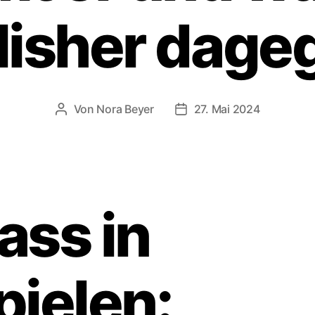
lisher dage
Von
Nora Beyer
27. Mai 2024
Beitragsautor
Beitragsdatum
ass in
pielen: