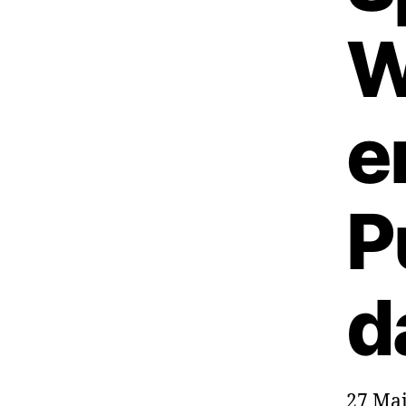
W
e
P
d
27 Mai