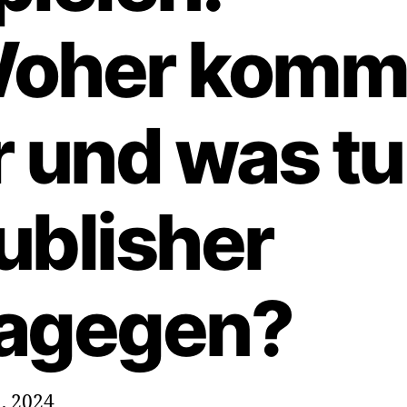
oher komm
r und was t
ublisher
agegen?
, 2024