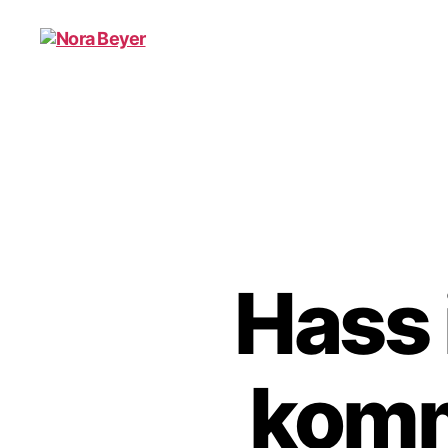
Nora
Beyer
Hass 
komm