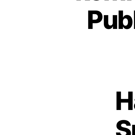
Pub
H
S