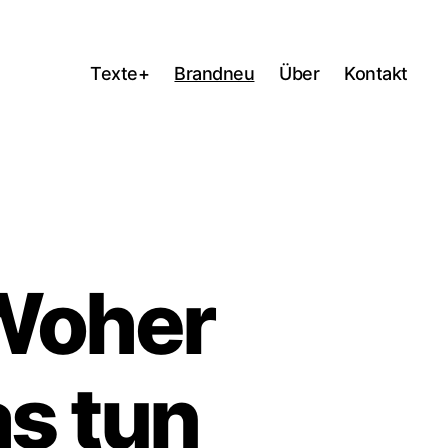
Texte+
Brandneu
Über
Kontakt
 Woher
s tun