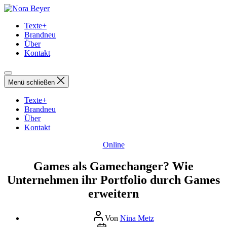
Direkt
Nora
zum
Beyer
Texte+
Inhalt
Brandneu
wechseln
Über
Kontakt
Menü schließen
Texte+
Brandneu
Über
Kontakt
Kategorien
Online
Games als Gamechanger? Wie
Unternehmen ihr Portfolio durch Games
erweitern
Beitragsautor
Von
Nina Metz
Beitragsdatum