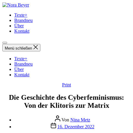
Direkt
Nora
zum
Beyer
Texte+
Inhalt
Brandneu
wechseln
Über
Kontakt
Menü schließen
Texte+
Brandneu
Über
Kontakt
Kategorien
Print
Die Geschichte des Cyberfeminismus:
Von der Klitoris zur Matrix
Beitragsautor
Von
Nina Metz
Beitragsdatum
16. Dezember 2022