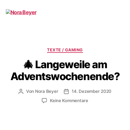
Nora
Beyer
Kategorien
TEXTE / GAMING
🎄 Langeweile am
Adventswochenende?
Von
Nora Beyer
14. Dezember 2020
Beitragsautor
Beitragsdatum
zu
Keine Kommentare
🎄
Langeweile
am
Adventswochenend